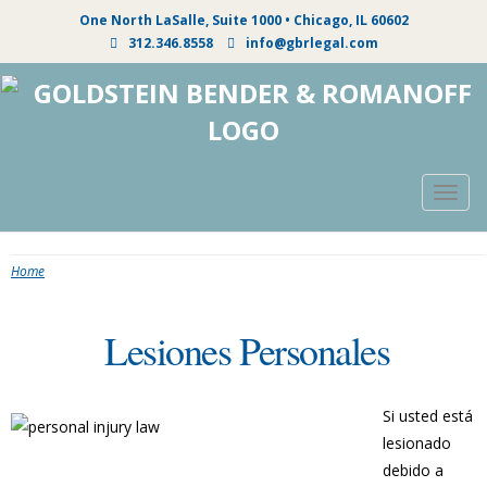
One North LaSalle, Suite 1000 • Chicago, IL 60602
312.346.8558
info@gbrlegal.com
Togg
navig
Home
Lesiones Personales
Si usted está
lesionado
debido a